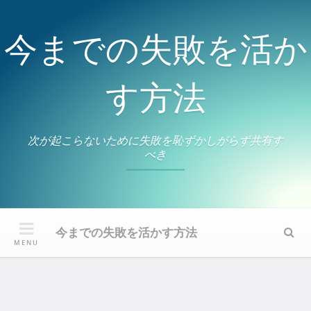
Skip
to
今までの失敗を活か
content
す方法
次が起こらないために失敗を恥ずかしがらず共有す
べき
今までの失敗を活かす方法
Sear
MENU